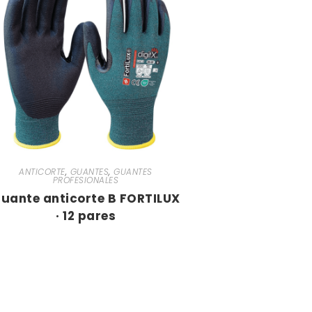
ANTICORTE
,
GUANTES
,
GUANTES
PROFESIONALES
uante anticorte B FORTILUX
· 12 pares