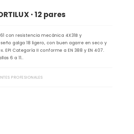
RTILUX · 12 pares
4-61 con resistencia mecánica 4X31B y
iseño galga 18 ligero, con buen agarre en seco y
x. EPI Categoría II conforme a EN 388 y EN 407.
las 6 a 11..
NTES PROFESIONALES