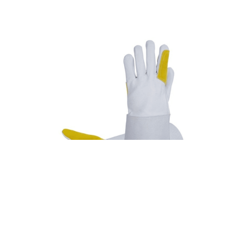
GUANTES
,
GUANTES PROFESIONALES
,
MECÁNICOS
Guante soldador EMPROTIG · 1 par