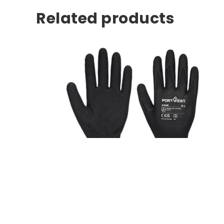
Related products
GUANTES
,
GUANTES PROFESIONALES
,
MECÁNICOS
Guante Dermi-Grip Nitrilo Arenoso · 12