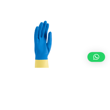
GUANTES
,
GUANTES PROFESIONALES
,
MECÁNICOS
Guante de neopreno bicolor flocado · 1