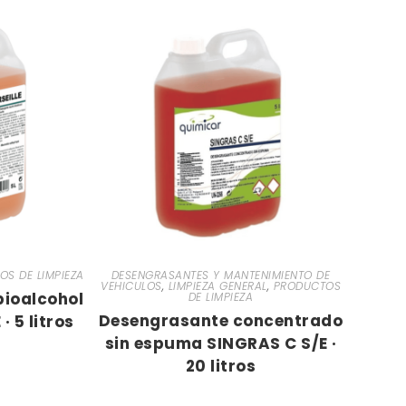
S DE LIMPIEZA
DESENGRASANTES Y MANTENIMIENTO DE
VEHICULOS
,
LIMPIEZA GENERAL
,
PRODUCTOS
bioalcohol
DE LIMPIEZA
Desengrasante concentrado
· 5 litros
sin espuma SINGRAS C S/E ·
20 litros