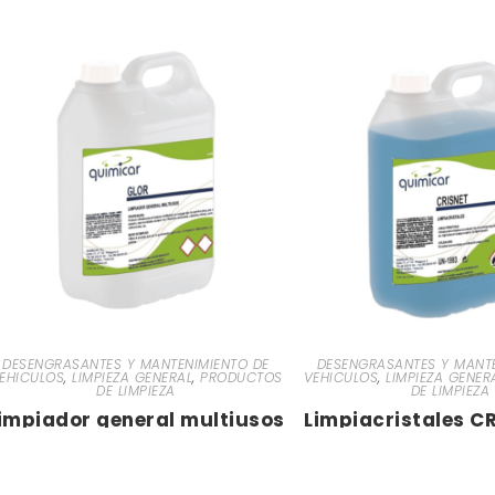
DESENGRASANTES Y MANTENIMIENTO DE
DESENGRASANTES Y MANTE
EHICULOS
,
LIMPIEZA GENERAL
,
PRODUCTOS
VEHICULOS
,
LIMPIEZA GENER
DE LIMPIEZA
DE LIMPIEZA
impiador general multiusos
Limpiacristales CR
GLOR · 20 litros
litros