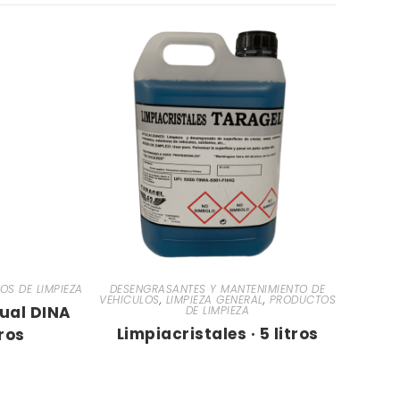
S DE LIMPIEZA
DESENGRASANTES Y MANTENIMIENTO DE
VEHICULOS
,
LIMPIEZA GENERAL
,
PRODUCTOS
ual DINA
DE LIMPIEZA
Limpiacristales · 5 litros
tros