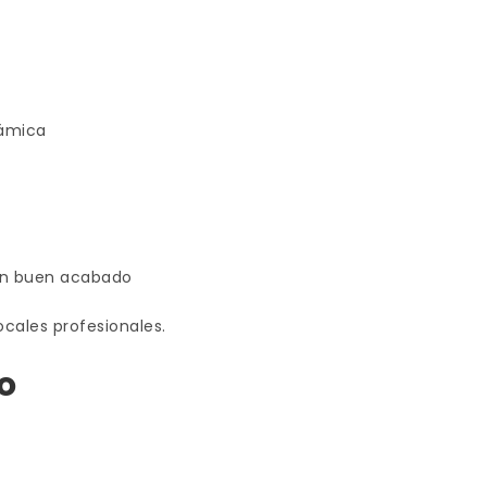
rámica
con buen acabado
ocales profesionales.
o