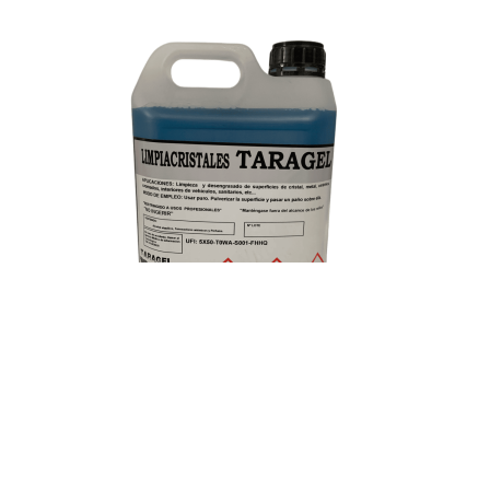
DESENGRASANTES Y MANTENIMIENTO DE VEHICULOS
,
LIMPIEZA
GENERAL
,
PRODUCTOS DE LIMPIEZA
s
Limpiacristales · 5 litros