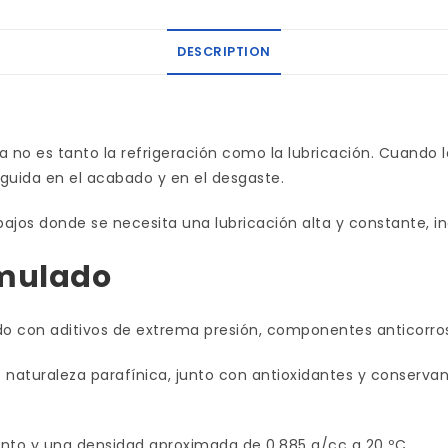
DESCRIPTION
a no es tanto la refrigeración como la lubricación. Cuando
eguida en el acabado y en el desgaste.
jos donde se necesita una lubricación alta y constante, i
rmulado
ado con aditivos de extrema presión, componentes anticorro
 naturaleza parafínica, junto con antioxidantes y conserv
ento y una densidad aproximada de 0,885 g/cc a 20 ºC.