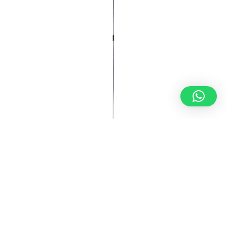
ESCOBAS, CEPILLOS Y RECOGEDORES
,
UTENSILIOS DE LIMPIEZA
Barra metálica con enchufe rápido · 250
cm