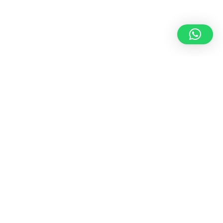
ESCOBAS, CEPILLOS Y RECOGEDORES
,
UTENSILIOS DE LIMPIEZA
Escoba industrial