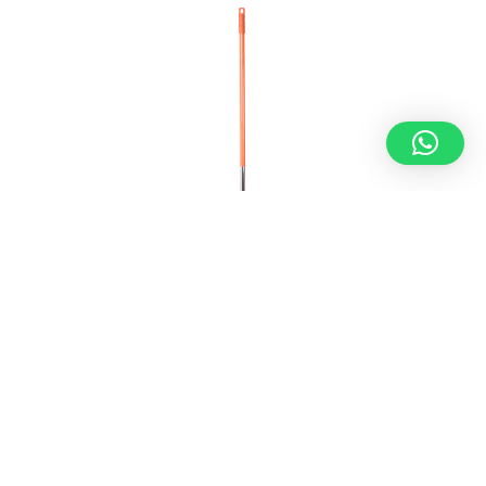
ESCOBAS, CEPILLOS Y RECOGEDORES
,
UTENSILIOS DE LIMPIEZA
Mango de aluminio con doble rosca
reforzada · 1400×22 mm